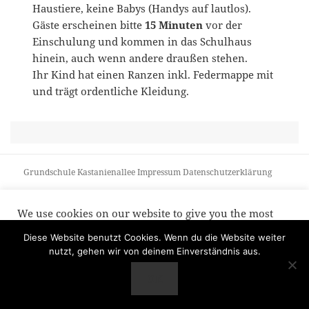
Haustiere, keine Babys (Handys auf lautlos).
Gäste erscheinen bitte
15 Minuten
vor der
Einschulung und kommen in das Schulhaus
hinein, auch wenn andere draußen stehen.
Ihr Kind hat einen Ranzen inkl. Federmappe mit
und trägt ordentliche Kleidung.
Grundschule Kastanienallee
Impressum
Datenschutzerklärung
We use cookies on our website to give you the most
relevant experience by remembering your preferences
and repeat visits. By clicking “Accept”, you consent to
Diese Website benutzt Cookies. Wenn du die Website weiter
the use of ALL the cookies.
nutzt, gehen wir von deinem Einverständnis aus.
Cookie settings
ACCEPT
OK