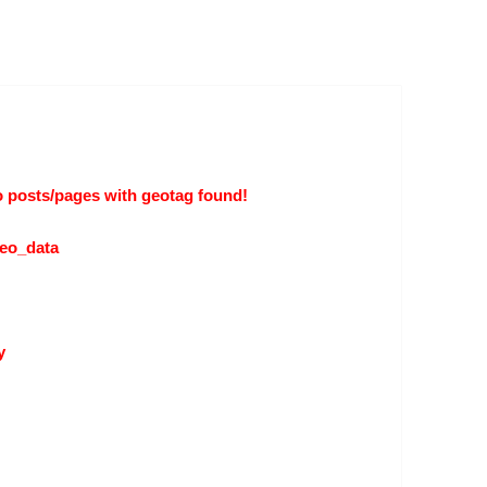
 posts/pages with geotag found!
eo_data
y