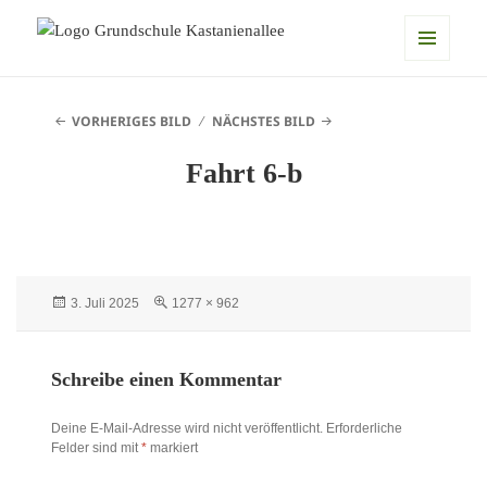
Grundschule Kastanienallee
MENÜ
UND
VORHERIGES BILD
NÄCHSTES BILD
WIDGETS
Fahrt 6-b
Veröffentlicht
Originalgröße
3. Juli 2025
1277 × 962
am
Schreibe einen Kommentar
Deine E-Mail-Adresse wird nicht veröffentlicht.
Erforderliche
Felder sind mit
*
markiert