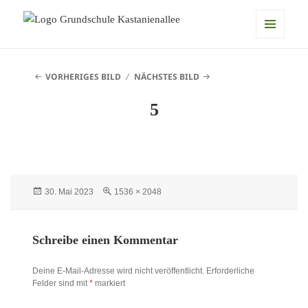
Grundschule Kastanienallee
MENÜ
UND
VORHERIGES BILD
NÄCHSTES BILD
WIDGETS
5
Veröffentlicht
Originalgröße
30. Mai 2023
1536 × 2048
am
Schreibe einen Kommentar
Deine E-Mail-Adresse wird nicht veröffentlicht.
Erforderliche
Felder sind mit
*
markiert