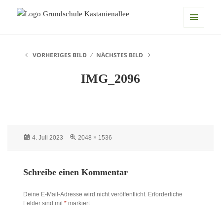
Grundschule Kastanienallee
MENÜ
UND
VORHERIGES BILD
NÄCHSTES BILD
WIDGETS
IMG_2096
Veröffentlicht
Originalgröße
4. Juli 2023
2048 × 1536
am
Schreibe einen Kommentar
Deine E-Mail-Adresse wird nicht veröffentlicht.
Erforderliche
Felder sind mit
*
markiert